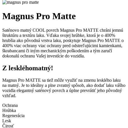
Magnus Pro Matte
Saténovo matný COOL povrch Magnus Pro MATTE chráni jemnú
štruktúru a textúru laku. Vďaka svojej hrúbke, ktorá je o 400%
hrubšia ako pôvodná vrstva laku, poskytuje Magnus Pro MATTE o
400% viac ochrany viac ochrany pred odstreľujúcimi kamienkami,
škrabancami či iným mechanickým poškodením a tým zaručí
dokonalú ochranu Vašej investície do vozidla.
Z lesklého
matný!
Magnus Pro MATTE sa tiež môže využiť na zmenu lesklého laku
na matný. Je to ideálny a plne zvratný spôsob, ako dodať laku vášho
vozidla elegantný saténový povrch a úplne prevrátiť jeho pôvodný
vzhľad.
Ochrana
Hrúbka
Regenerácia
Lesk
Čirosť