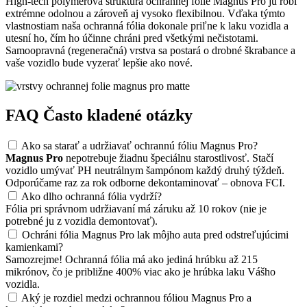
High-tech polymérová štruktúra ochrannej fólie Magnus Pro ju robí
extrémne odolnou a zároveň aj vysoko flexibilnou. Vďaka týmto
vlastnostiam naša ochranná fólia dokonale priľne k laku vozidla a
utesní ho, čím ho účinne chráni pred všetkými nečistotami.
Samoopravná (regeneračná) vrstva sa postará o drobné škrabance a
vaše vozidlo bude vyzerať lepšie ako nové.
FAQ
Často kladené otázky
Ako sa starať a udržiavať ochrannú fóliu Magnus Pro?
Magnus Pro
nepotrebuje žiadnu špeciálnu starostlivosť. Stačí
vozidlo umývať PH neutrálnym šampónom každý druhý týždeň.
Odporúčame raz za rok odborne dekontaminovať – obnova FCI.
Ako dlho ochranná fólia vydrží?
Fólia pri správnom udržiavaní má záruku až 10 rokov (nie je
potrebné ju z vozidla demontovať).
Ochráni fólia Magnus Pro lak môjho auta pred odstreľujúcimi
kamienkami?
Samozrejme! Ochranná fólia má ako jediná hrúbku až 215
mikrónov, čo je približne 400% viac ako je hrúbka laku Vášho
vozidla.
Aký je rozdiel medzi ochrannou fóliou Magnus Pro a