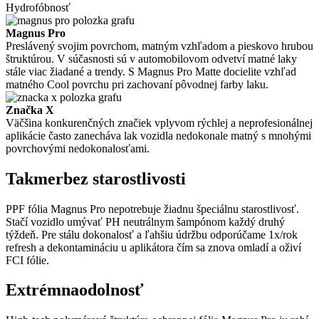
Hydrofóbnosť
Magnus Pro
Preslávený svojim povrchom, matným vzhľadom a pieskovo hrubou
štruktúrou. V súčasnosti sú v automobilovom odvetví matné laky
stále viac žiadané a trendy. S Magnus Pro Matte docielite vzhľad
matného Cool povrchu pri zachovaní pôvodnej farby laku.
Značka X
Väčšina konkurenčných značiek vplyvom rýchlej a neprofesionálnej
aplikácie často zanecháva lak vozidla nedokonale matný s mnohými
povrchovými nedokonalosťami.
Takmer
bez starostlivosti
PPF fólia Magnus Pro nepotrebuje žiadnu špeciálnu starostlivosť.
Stačí vozidlo umývať PH neutrálnym šampónom každý druhý
týždeň. Pre stálu dokonalosť a ľahšiu údržbu odporúčame 1x/rok
refresh a dekontamináciu u aplikátora čím sa znova omladí a oživí
FCI fólie.
Extrémna
odolnosť