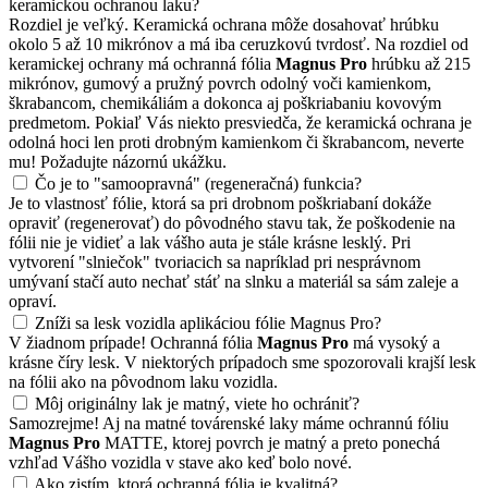
keramickou ochranou laku?
Rozdiel je veľký. Keramická ochrana môže dosahovať hrúbku
okolo 5 až 10 mikrónov a má iba ceruzkovú tvrdosť. Na rozdiel od
keramickej ochrany má ochranná fólia
Magnus Pro
hrúbku až 215
mikrónov, gumový a pružný povrch odolný voči kamienkom,
škrabancom, chemikáliám a dokonca aj poškriabaniu kovovým
predmetom. Pokiaľ Vás niekto presviedča, že keramická ochrana je
odolná hoci len proti drobným kamienkom či škrabancom, neverte
mu! Požadujte názornú ukážku.
Čo je to "samoopravná" (regeneračná) funkcia?
Je to vlastnosť fólie, ktorá sa pri drobnom poškriabaní dokáže
opraviť (regenerovať) do pôvodného stavu tak, že poškodenie na
fólii nie je vidieť a lak vášho auta je stále krásne lesklý. Pri
vytvorení "slniečok" tvoriacich sa napríklad pri nesprávnom
umývaní stačí auto nechať stáť na slnku a materiál sa sám zaleje a
opraví.
Zníži sa lesk vozidla aplikáciou fólie Magnus Pro?
V žiadnom prípade! Ochranná fólia
Magnus Pro
má vysoký a
krásne číry lesk. V niektorých prípadoch sme spozorovali krajší lesk
na fólii ako na pôvodnom laku vozidla.
Môj originálny lak je matný, viete ho ochrániť?
Samozrejme! Aj na matné továrenské laky máme ochrannú fóliu
Magnus Pro
MATTE, ktorej povrch je matný a preto ponechá
vzhľad Vášho vozidla v stave ako keď bolo nové.
Ako zistím, ktorá ochranná fólia je kvalitná?