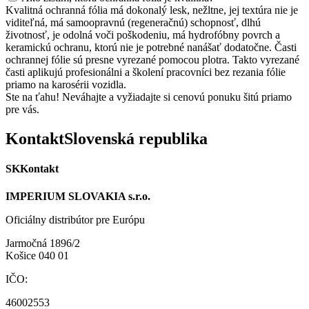
Kvalitná ochranná fólia má dokonalý lesk, nežltne, jej textúra nie je
viditeľná, má samoopravnú (regeneračnú) schopnosť, dlhú
životnosť, je odolná voči poškodeniu, má hydrofóbny povrch a
keramickú ochranu, ktorú nie je potrebné nanášať dodatočne. Časti
ochrannej fólie sú presne vyrezané pomocou plotra. Takto vyrezané
časti aplikujú profesionálni a školení pracovníci bez rezania fólie
priamo na karosérii vozidla.
Ste na ťahu! Neváhajte a vyžiadajte si cenovú ponuku šitú priamo
pre vás.
Kontakt
Slovenská republika
SK
Kontakt
IMPERIUM SLOVAKIA s.r.o.
Oficiálny distribútor pre Európu
Jarmočná 1896/2
Košice 040 01
IČO:
46002553